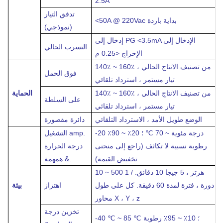
2.5A
تدفق التيار
بداية باردة
<50A @ 220Vac
(نموذجي)
الإدخال إلى
إدخال إلى PG <3.5mA
التسرب الحالي
الإخراج <0.25 م
140٪ ~ 160٪ من تصنيف الانتاج الحالي ،
فوق الحمل
تيار مستمر ، استرداد تلقائي
140٪ ~ 160٪ من تصنيف الانتاج الحالي ،
الحماية
على السلطة
تيار مستمر ، استرداد تلقائي
الوضع طويل الأمد ، الاسترداد التلقائي
دائرة مقصورة
-20 درجة مئوية
~ 70 ℃ ؛
20٪ ~ 90٪
التشغيل amp.
رطوبة نسبية
لا تكاثف (راجع إلى منحنى
درجة الحرارة
تخفيض القيمة)
& همهمة.
10 ~ 500 هرتز ، 5 جيجا 10 دقائق. / 1
دورة ، فترة لمدة 60 دقيقة. كل على طول
اهتزاز
بيئة
محاور X ، Y ، z
تخزين درجة
-40 ℃ ~ 85 ℃ ؛
10٪ ~ 95٪ رطوبة