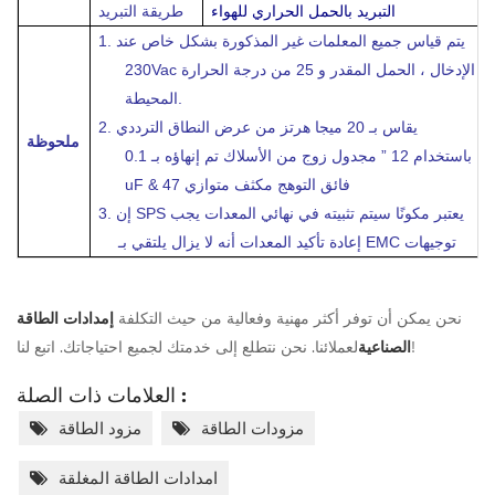
التبريد بالحمل الحراري للهواء
طريقة التبريد
يتم قياس جميع المعلمات غير المذكورة بشكل خاص عند
1.
230Vac الإدخال ، الحمل المقدر و 25 من درجة الحرارة
المحيطة.
يقاس بـ 20 ميجا هرتز من عرض النطاق الترددي
2.
ملحوظة
باستخدام 12 ” مجدول زوج من الأسلاك تم إنهاؤه بـ 0.1
uF & 47 فائق التوهج مكثف متوازي
إن SPS يعتبر مكونًا سيتم تثبيته في نهائي المعدات يجب
3.
إعادة تأكيد المعدات أنه لا يزال يلتقي بـ EMC توجيهات
نحن يمكن أن توفر أكثر مهنية وفعالية من حيث التكلفة
إمدادات الطاقة
لعملائنا. نحن نتطلع إلى خدمتك لجميع احتياجاتك. اتبع لنا!
الصناعية
العلامات ذات الصلة :
مزودات الطاقة
مزود الطاقة
امدادات الطاقة المغلقة