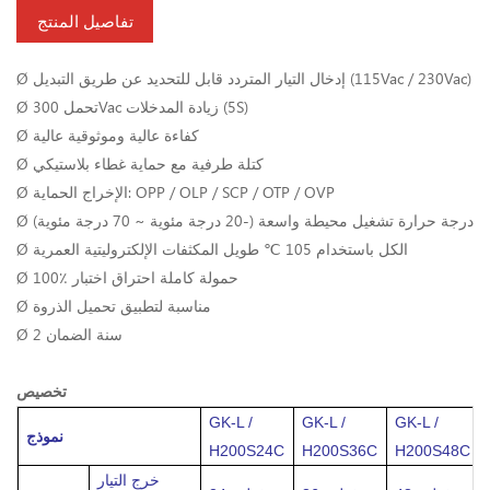
تفاصيل المنتج
Ø إدخال التيار المتردد قابل للتحديد عن طريق التبديل (115Vac / 230Vac)
Ø تحمل 300Vac زيادة المدخلات (5S)
Ø كفاءة عالية وموثوقية عالية
Ø كتلة طرفية مع حماية غطاء بلاستيكي
Ø الإخراج الحماية: OPP / OLP / SCP / OTP / OVP
Ø درجة حرارة تشغيل محيطة واسعة (-20 درجة مئوية ~ 70 درجة مئوية)
Ø الكل باستخدام 105 ℃ طويل المكثفات الإلكتروليتية العمرية
Ø 100٪ حمولة كاملة احتراق اختبار
Ø مناسبة لتطبيق تحميل الذروة
Ø 2 سنة الضمان
تخصيص
GK-L /
GK-L /
GK-L /
نموذج
H200S24C
H200S36C
H200S48C
خرج التيار