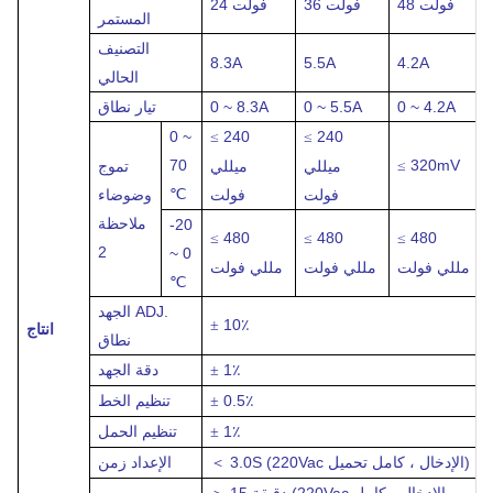
48 فولت
36 فولت
24 فولت
المستمر
التصنيف
8.3A
5.5A
4.2A
الحالي
0 ~ 4.2A
0 ~ 5.5A
0 ~ 8.3A
تيار
نطاق
0 ~
240
240
≤
≤
70
320mV
≤
ميللي
ميللي
تموج
℃
فولت
فولت
وضوضاء
ملاحظة
-20
480
480
480
≤
≤
≤
2
~ 0
مللي فولت
مللي فولت
مللي فولت
℃
الجهد ADJ.
10٪
±
انتاج
نطاق
1٪
دقة الجهد
±
0.5٪
تنظيم الخط
±
1٪
تنظيم الحمل
±
3.0S (220Vac الإدخال ، كامل تحميل)
الإعداد زمن
＜
15 دقيقة (220Vac الإدخال ، كامل