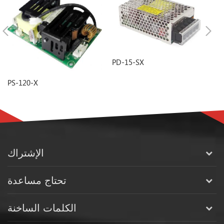
PD-15-SX
P
PS-120-X
الإشتراك
تحتاج مساعدة
الكلمات الساخنة