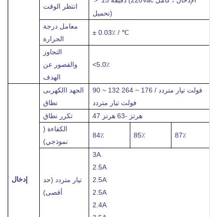
＞
انتظر الوقت
تحميل)
معامل درجة
± 0.03٪ / ℃
الحرارة
التجاوز
<5.0٪
والقصور عن
الهدف
90 ~ 132 فولت تيار متردد / 176 ~ 264
الجهد االكهربى
فولت تيار متردد
نطاق
47 هرتز -63 هرتز
تكرر
نطاق
الكفاءة (
84٪
85٪
87٪
نموذجي)
3A
2.5A
إدخال
2.5A
تيار متردد (حد
2.5A
أقصى)
2.4A