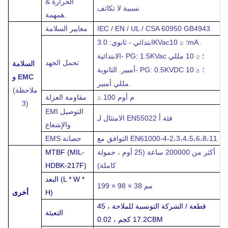
الحرارة &
نسبية
لا تكاثف
همهمة.
GB4943
IEC / EN / UL / CSA 60950
معايير السلامة
ابتدائي - ثانوي: 3.0KVac؛
10mA .
≤
الابتدائية- PG: 1.5KVac ؛
10 مللي
≤
تحمل الجهد
السلامة
أمبير. الثانوية- PG: 0.5KVDC ؛
10
≤
و EMC
مللي أمبير.
(ملاحظة
100 م أوم
مقاومة العزلة
≥
3)
EMI التوصيل
فئة أ
الامتثال لـ EN55022
والإشعاع
التوافق مع EN61000-4-2،3،4،5،6،8،11
حصانة
EMS
أكثر من 200000 ساعة (25 أوم ، حمولة
MTBF (MIL-
كاملة)
HDBK-217F)
(L * W *
البعد
199 × 98 × 38 مم
H)
أخرى
45 قطعة / الشركة التونسية للملاحة ،
التعبئة
17.2 كجم ، 0.02CBM