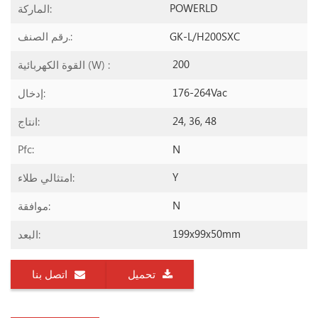
POWERLD
الماركة:
GK-L/H200SXC
رقم الصنف.:
200
القوة الكهربائية (W) :
176-264Vac
إدخال:
24, 36, 48
انتاج:
N
Pfc:
Y
امتثالي طلاء:
N
موافقة:
199x99x50mm
البعد:
تحميل
اتصل بنا